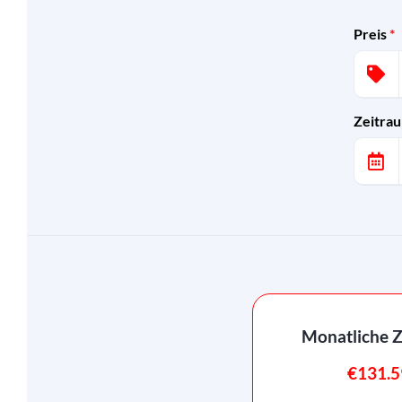
Preis
*
Zeitra
Monatliche 
€131.5