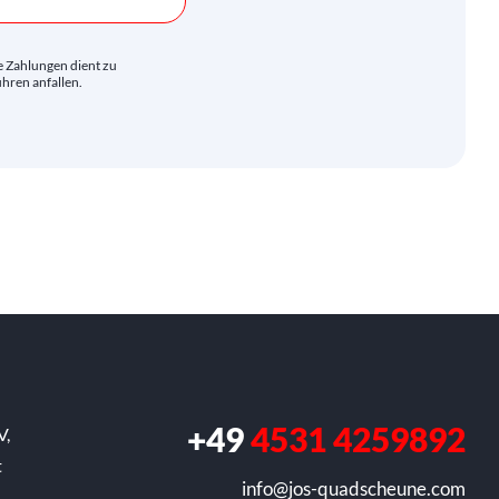
e Zahlungen dient zu
hren anfallen.
+49
4531 4259892
V,
t
info@jos-quadscheune.com