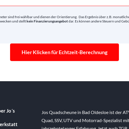
meter sind frei wählbar und dienen der Orientierung. Das Ergebnis über z.B. monatlich
wecken und stellt
kein Finanzierungsangebot
dar. Es können andere Steuern und Gebü
Hier Klicken für Echtzeit-Berechnung
er Jo´s
Jos Quadscheune in Bad Oldesloe ist der AT
Quad, SSV, UTV und Motorrad-Spezialist mi
rkstatt
jahrzehntelanger Erfahrung. Jetzt auch TGB