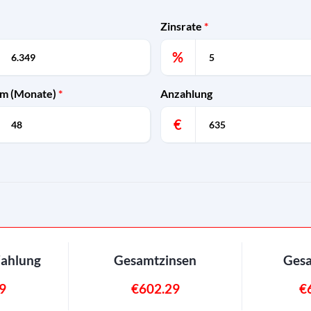
Zinsrate
*
%
um (Monate)
*
Anzahlung
€
Zahlung
Gesamtzinsen
Ges
9
€602.29
€